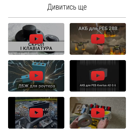
Дивитись ще
Клавіатура: 3D друк +
АКБ для РЕБ 28В
Arduino + AS5600
Збірка АКБ для реб
Міні ДБЖ для роутера
Kvertus ad g 6 – 7Ah
на 18650
LiFePo4 Liitokala 7000