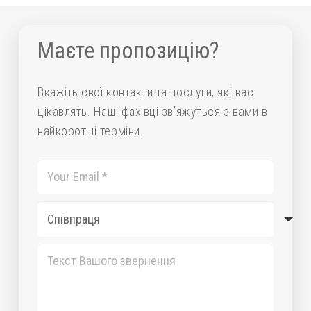
Збірка АКБ LiFePo4 Для
Збірка LiFePo4 280 Ah –
РЕБ Kvertus KVS G-6
підготовка до блекауту
Маєте пропозицію?
Вкажіть свої контакти та послуги, які вас
цікавлять. Наші фахівці зв’яжуться з вами в
найкоротші терміни.