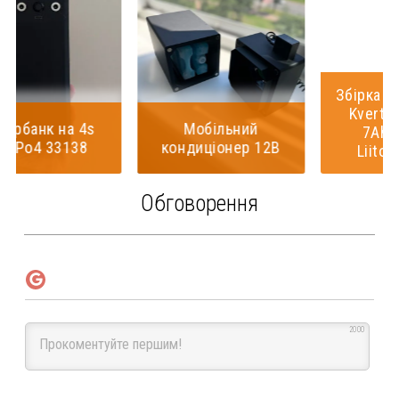
Збірка АКБ для реб
Kvertus ad g 6 –
Мобільний
7Ah LiFePo4
кондиціонер 12В
Liitokala 7000
Обговорення
2000