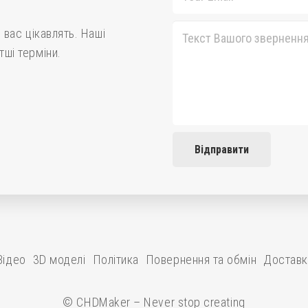
і вас цікавлять. Наші
тші терміни.
Відправити
Відео
3D моделі
Політика
Повернення та обмін
Доставка
© CHDMaker – Never stop creating